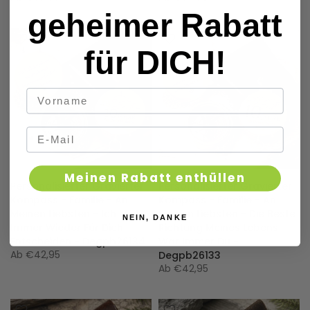
geheimer Rabatt
für DICH!
Meinen Rabatt enthüllen
Personalisierter Gravierter
Personalisierter Gravierter
Kompass - Familie - An
Kompass - Familie - An
Meinen Liebsten - Ich Mich
Meinen Liebsten - Die Beste
NEIN, DANKE
Immer Wieder Für Dich
Richtung Meines Lebens
Entscheiden - Degpb26134
War Immer Du -
Ab
€42,95
Degpb26133
Ab
€42,95