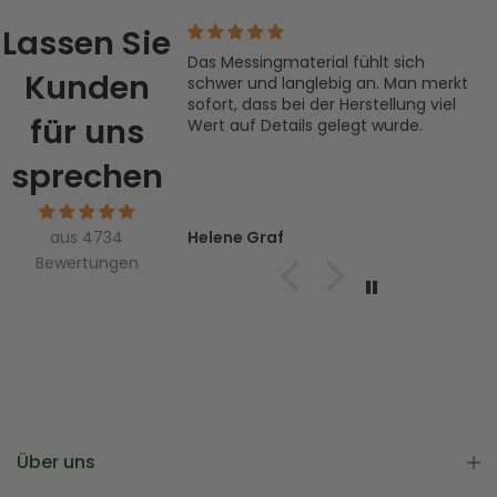
Lassen Sie
mpass mit unserem
Das Messingmaterial fühlt sich
Kunden
ersonalisieren
schwer und langlebig an. Man merkt
Mann die Nachricht
sofort, dass bei der Herstellung viel
für uns
te er lächeln. Ein
Wert auf Details gelegt wurde.
eschenk mit viel
sprechen
Helene Graf
aus 4734
Bewertungen
Über uns