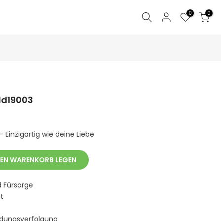
0
0
gld19003
 Einzigartig wie deine Liebe
DEN WARENKORB LEGEN
d Fürsorge
t
ndungsverfolgung