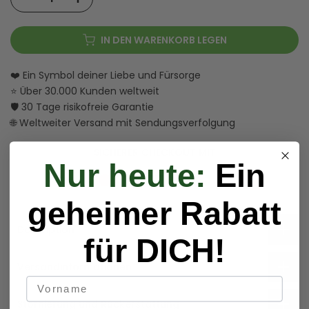
IN DEN WARENKORB LEGEN
❤️ Ein Symbol deiner Liebe und Fürsorge
⭐ Über 30.000 Kunden weltweit
🛡️ 30 Tage risikofreie Garantie
🌐 Weltweiter Versand mit Sendungsverfolgung
SICHERER CHECKOUT MIT
Nur heute:
Ein
geheimer Rabatt
Description
für DICH!
Versandinformationen
Stornierung und Rückerstattung