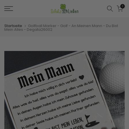
Zum
0
Inhalt
springen
Startseite
Golfball Marker - Golf - An Meinen Mann - Du Bist
Mein Alles - Degata26002