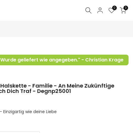
0
0
k. Wurde geliefert wie angegeben." - Christian Krage
Halskette - Familie - An Meine Zukünftige
Ich Dich Traf - Degnp25001
 Einzigartig wie deine Liebe