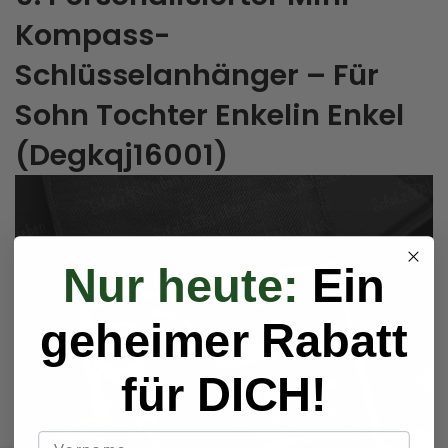
Kompass-
Schlüsselanhänger – Für
Sohn Tochter Enkelin Enkel
(Degkqj16001)
Nur heute:
Ein
geheimer Rabatt
für DICH!