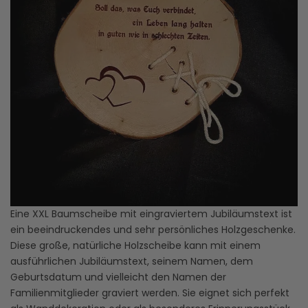
Eine XXL Baumscheibe mit eingraviertem Jubiläumstext ist
ein beeindruckendes und sehr persönliches Holzgeschenke.
Diese große, natürliche Holzscheibe kann mit einem
ausführlichen Jubiläumstext, seinem Namen, dem
Geburtsdatum und vielleicht den Namen der
Familienmitglieder graviert werden. Sie eignet sich perfekt